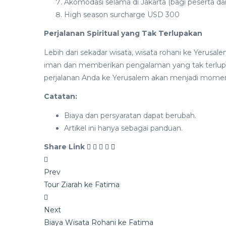
Akomodasi selama di Jakarta (bagi peserta dari
High season surcharge USD 300
Perjalanan Spiritual yang Tak Terlupakan
Lebih dari sekadar wisata, wisata rohani ke Yerusa
iman dan memberikan pengalaman yang tak terlup
perjalanan Anda ke Yerusalem akan menjadi momen
Catatan:
Biaya dan persyaratan dapat berubah.
Artikel ini hanya sebagai panduan.
Share Link
Post
Prev
navigation
Tour Ziarah ke Fatima
Next
Biaya Wisata Rohani ke Fatima