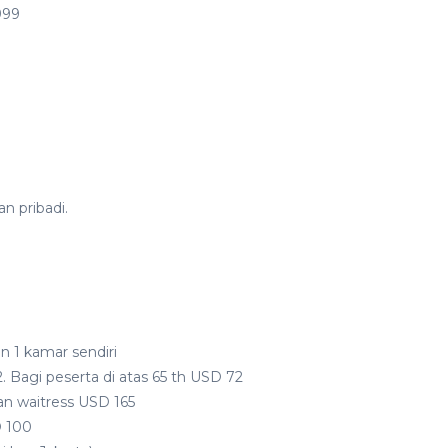
999
n pribadi.
 1 kamar sendiri
. Bagi peserta di atas 65 th USD 72
dan waitress USD 165
D 100