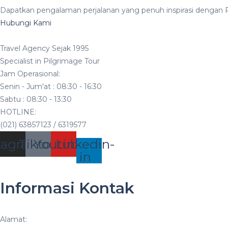
Dapatkan pengalaman perjalanan yang penuh inspirasi dengan Ri
Hubungi Kami
Travel Agency Sejak 1995
Specialist in Pilgrimage Tour
Jam Operasional:
Senin - Jum'at : 08:30 - 16:30
Sabtu : 08:30 - 13:30
HOTLINE:
(021) 63857123 / 6319577
tagram
Tiktok
Youtube
Linkedin-
in
Informasi Kontak
Alamat: